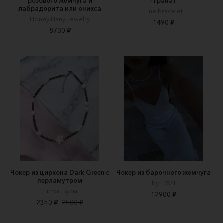
розового жемчуга и
- Гранат
лабрадорита или оникса
Line bracelet
Honey Hany Jewelry
1490 ₽
8700 ₽
Чокер из циркона Dark Green с
Чокер из барочного жемчуга
перламутром
by_PAN
Нитки Бусы
12900 ₽
2350 ₽
2500 ₽