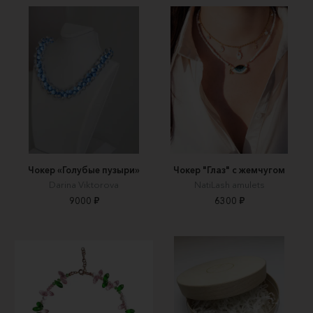
Чокер «Голубые пузыри»
Чокер "Глаз" с жемчугом
Darina Viktorova
NatiLash amulets
9000 ₽
6300 ₽