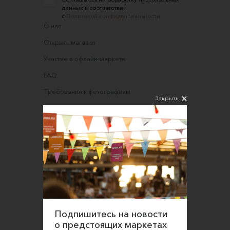
данных в соответствии
с
Политикой конфиденциальности
О нас
Открыть магазин
Участие в офлайн-маркете
FAQ
Требования к фотографиям
Закрыть
Обратная связь
Соглашение об оказании услуг
Правила сайта
Оферта для продавцов
Оферта для покупателей
Политика конфиденциальности
Согласие на обработку персональных данных
Подпишитесь на новости
о предстоящих маркетах