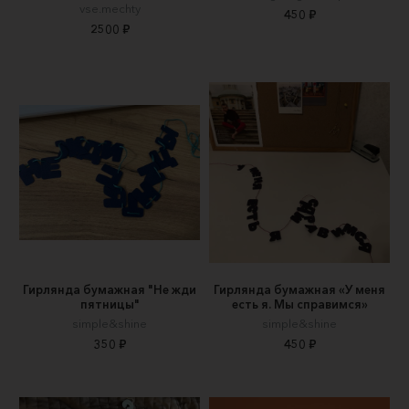
vse.mechty
450 ₽
2500 ₽
Гирлянда бумажная "Не жди
Гирлянда бумажная «У меня
пятницы"
есть я. Мы справимся»
simple&shine
simple&shine
350 ₽
450 ₽