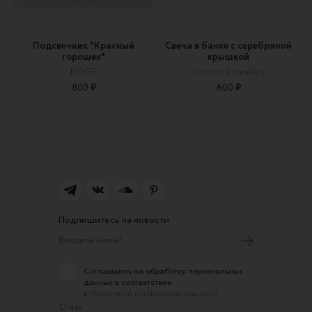
Подсвечник "Красный
Свеча в банке с серебряной
горошек"
крышкой
POGS
Laconica candles
800 ₽
600 ₽
Подпишитесь на новости
Соглашаюсь на обработку персональных
данных в соответствии
с
Политикой конфиденциальности
О нас