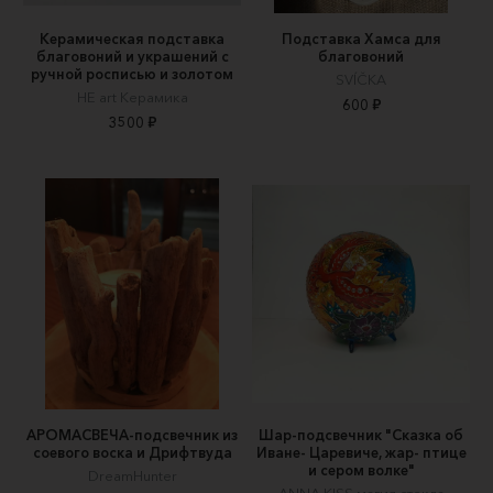
Керамическая подставка
Подставка Хамса для
благовоний и украшений с
благовоний
ручной росписью и золотом
SVÍČKA
HE art Керамика
600 ₽
3500 ₽
АРОМАСВЕЧА-подсвечник из
Шар-подсвечник "Сказка об
соевого воска и Дрифтвуда
Иване- Царевиче, жар- птице
и сером волке"
DreamHunter