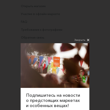
Открыть магазин
Участие в офлайн-маркете
FAQ
Требования к фотографиям
Обратная связь
Закрыть
Соглашение об оказании услуг
Правила сайта
Оферта для продавцов
Оферта для покупателей
Политика конфиденциальности
Согласие на обработку персональных данных
Подпишитесь на новости
о предстоящих маркетах
и особенных вещах!