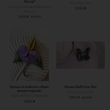
Летов"
Elena Yanovich
Dark_Wonderland/Вышитые
3500 ₽
броши
3000 ₽
3200 ₽
Брошь из войлока «Ирис
Брошь Бабочка Лео
миниатюрный»
Brooches Insects
БИЖУТЕРИЯ ОТ МАРИИ
3950 ₽
4300 ₽
2000 ₽