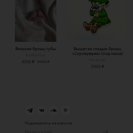
Вязаная брошь губы
Вышитая гладью брошь
«Снусмумрик» (под заказ)
KoAllaToys
Pumbriart
2300 ₽
2900 ₽
3000 ₽
Подпишитесь на новости