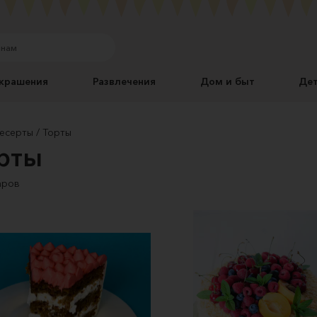
крашения
Развлечения
Дом и быт
Де
есерты
Торты
рты
аров