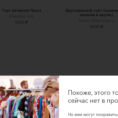
Торт вечерняя Прага
Двухъярусный торт (одина
начинки в ярусах)
Вakeshop July
Kitchen Witch bakery
2300 ₽
8000 ₽
Похоже, этого т
сейчас нет в про
Но вам могут понравить