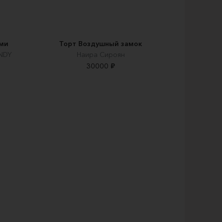
ами
Торт Воздушный замок
NDY
Наира Сироян
30000 ₽