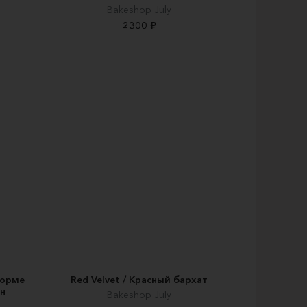
Вakeshop July
2300 ₽
форме
Red Velvet / Красный бархат
ян
Вakeshop July