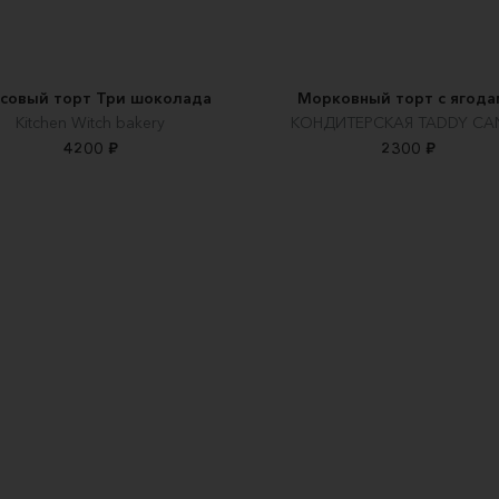
совый торт Три шоколада
Морковный торт с ягод
Kitchen Witch bakery
КОНДИТЕРСКАЯ TADDY CA
4200 ₽
2300 ₽