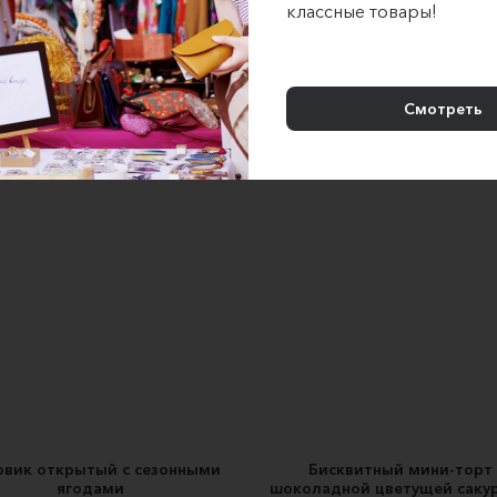
одний торт-елочная игрушка
Мои черничные ночи
классные товары!
Наира Сироян
Вakeshop July
6000 ₽
2300 ₽
Смотреть
вик открытый с сезонными
Бисквитный мини-торт 
ягодами
шоколадной цветущей саку