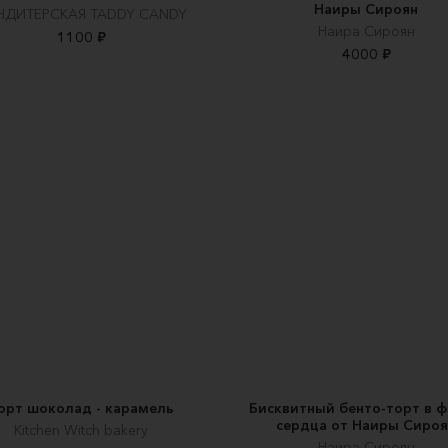
Наиры Сироян
НДИТЕРСКАЯ TADDY CANDY
Наира Сироян
1100 ₽
4000 ₽
орт шоколад - карамель
Бисквитный бенто-торт в 
сердца от Наиры Сиро
Kitchen Witch bakery
Наира Сироян