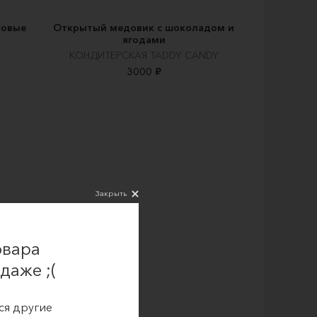
ковые
Открытый медовик с шоколадом и
ягодами
КОНДИТЕРСКАЯ TADDY CANDY
3000 ₽
Закрыть
овара
даже ;(
ся другие