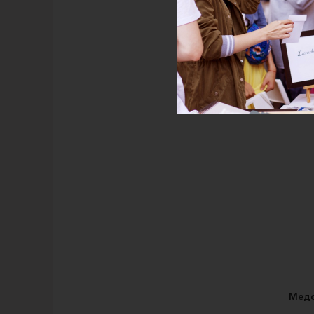
Новог
Медо