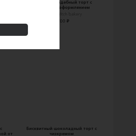
Ярусный \ свадебный торт с
цветочным оформлением
Kitchen Witch bakery
9500 ₽
с
Бисквитный шоколадный торт с
рой от
чизкремом