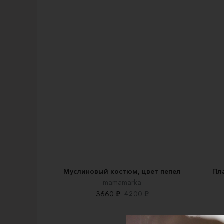
Муслиновый костюм, цвет пепел
Пл
mamamarka
3660 ₽
4200 ₽