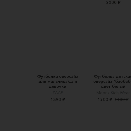
2200 ₽
Футболка оверсайз
Футболка детска
для мальчика\для
оверсайз "баобаб"
девочки
цвет белый
ZAAP
Moonx Kids Wear
1390 ₽
1200 ₽
1400 ₽