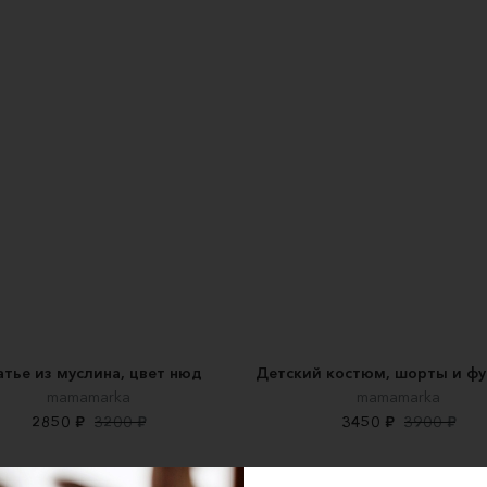
атье из муслина, цвет нюд
Детский костюм, шорты и ф
mamamarka
mamamarka
2850 ₽
3200 ₽
3450 ₽
3900 ₽