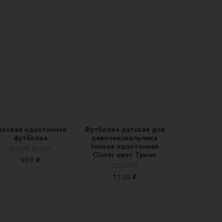
азовая однотонная
Футболка детская для
футболка
девочки/мальчика
тонкая однотонная
MODE BORN
Clover цвет Туман
980 ₽
CLOVER
1100 ₽