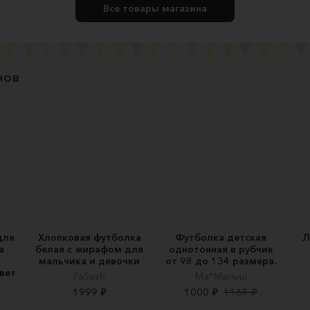
Все товары магазина
нов
для
Хлопковая футболка
Футболка детская
Л
а
белая с жирафом для
однотонная в рубчик
мальчика и девочки
от 98 до 134 размера.
вет
PaSash
Ма*Малыш
1999 ₽
1000 ₽
1165 ₽