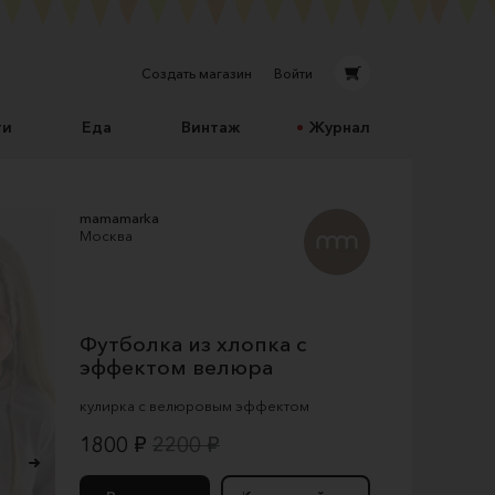
Создать магазин
Войти
ти
Еда
Винтаж
Журнал
mamamarka
Москва
Футболка из хлопка с
эффектом велюра
кулирка с велюровым эффектом
1800 ₽
2200 ₽