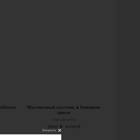
утболка
Муслиновый костюм, в бежевом
цвете
mamamarka
3660 ₽
4200 ₽
Закрыть