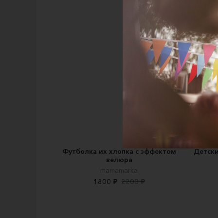
Футболка их хлопка с эффектом
Детски
велюра
mamamarka
1800 ₽
2200 ₽