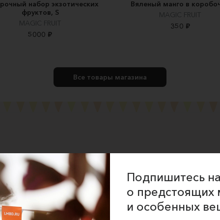
рочный набор экзотических
Вяленый манго в коробо
фруктов, S
MAGIC FRUIT
MAGIC FRUIT
350 ₽
5000 ₽
Все товары магазина
ние об оказании услуг
Подпишитесь на
 сайта
о предстоящих 
 для продавцов
и особенных ве
 для покупателей