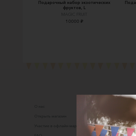
Подарочный набор экзотических
Пода
фруктов, L
MAGIC FRUIT
10000 ₽
О нас
Соглаше
Открыть магазин
Правила
Участие в офлайн-маркете
Оферта
FAQ
Оферта