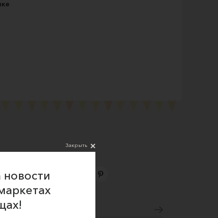
чке
Закрыть
 новости
маркетах
Подпишитесь на новости
щах!