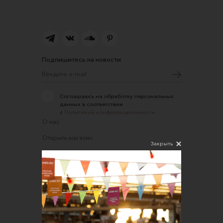
Подпишитесь на новости
Соглашаюсь на обработку персональных
данных в соответствии
с
Политикой конфиденциальности
О нас
Открыть магазин
Закрыть
Участие в офлайн-маркете
FAQ
Требования к фотографиям
Обратная связь
Соглашение об оказании услуг