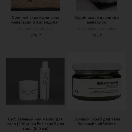
Соляной скраб для тела
Скраб охлаждающий с
«Апельсин & Календула»
ментолом
Ботанический Сад
checkmate.cosmetics
850 ₽
700 ₽
Сет: Зеленый чай масло для
Солевой скраб для тела
тела (200 мл) и Рис скраб для
Зеленый чай&Мята
тела (200 мл)
С-Н