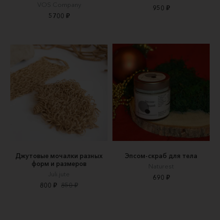
VOS Company
950 ₽
5700 ₽
Джутовые мочалки разных
Эпсом-скраб для тела
форм и размеров
Naturest
Juli.jute
690 ₽
800 ₽
850 ₽