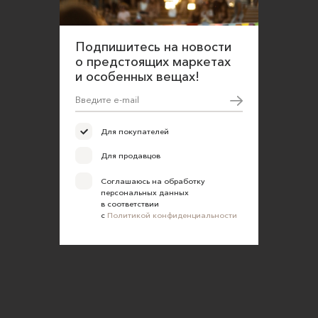
Правила сайта
Оферта для продавцов
Подпишитесь на новости
о предстоящих маркетах
Оферта для покупателей
и особенных вещах!
Политика конфиденциальности
Согласие на обработку персональных данных
Для покупателей
Для продавцов
Соглашаюсь на обработку
персональных данных
в соответствии
с
Политикой конфиденциальности