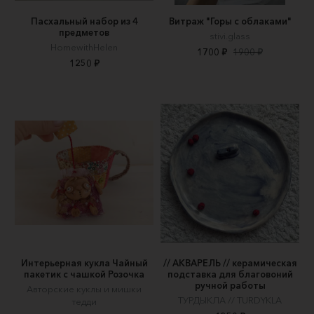
Пасхальный набор из 4
Витраж "Горы с облаками"
предметов
stivi.glass
HomewithHelen
1700 ₽
1900 ₽
1250 ₽
Интерьерная кукла Чайный
// АКВАРЕЛЬ // керамическая
пакетик с чашкой Розочка
подставка для благовоний
ручной работы
Авторские куклы и мишки
ТУРДЫКЛА // TURDYKLA
тедди