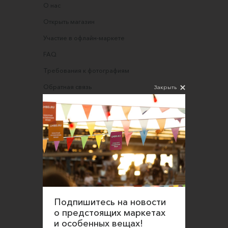
О нас
Открыть магазин
Участие в офлайн-маркете
FAQ
Требования к фотографиям
Обратная связь
Закрыть
Соглашение об оказании услуг
Правила сайта
Оферта для продавцов
Оферта для покупателей
Политика конфиденциальности
Согласие на обработку персональных данных
Подпишитесь на новости
о предстоящих маркетах
и особенных вещах!