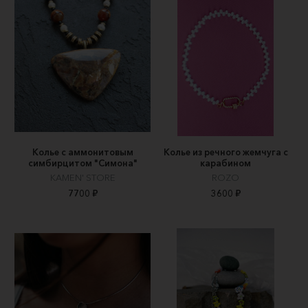
Колье с аммонитовым
Колье из речного жемчуга с
симбирцитом "Симона"
карабином
KAMEN' STORE
ROZO
7700 ₽
3600 ₽