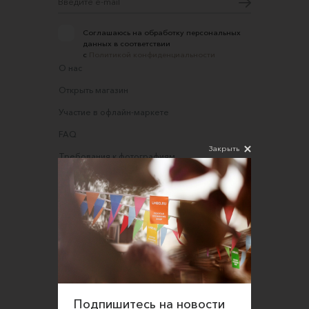
Соглашаюсь на обработку персональных
данных в соответствии
с
Политикой конфиденциальности
О нас
Открыть магазин
Участие в офлайн-маркете
FAQ
Закрыть
Требования к фотографиям
Обратная связь
Соглашение об оказании услуг
Правила сайта
Оферта для продавцов
Оферта для покупателей
Политика конфиденциальности
Подпишитесь на новости