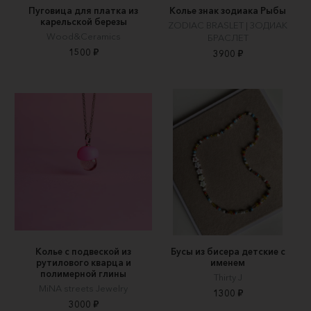
Пуговица для платка из
Колье знак зодиака Рыбы
карельской березы
ZODIAC BRASLET | ЗОДИАК
Wood&Ceramics
БРАСЛЕТ
1500 ₽
3900 ₽
Колье с подвеской из
Бусы из бисера детские с
рутилового кварца и
именем
полимерной глины
Thirty J
MiNA streets Jewelry
1300 ₽
3000 ₽