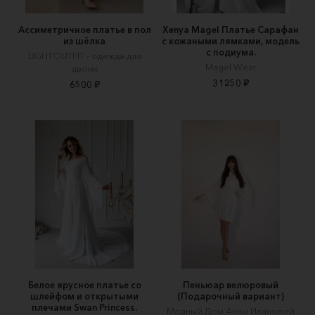
Ассиметричное платье в пол
Xenya Magel Платье Сарафан
из шёлка
с кожаными лямками, модель
с подиума.
LIGHTOUTFIT - одежда для
Magel Wear
двоих
31250 ₽
6500 ₽
Белое ярусное платье со
Пеньюар велюровый
шлейфом и открытыми
(Подарочный вариант)
плечами Swan Princess.
Модный Дом Анны Ивановой