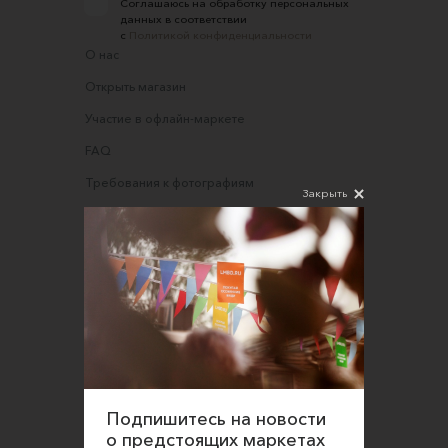
Соглашаюсь на обработку персональных
данных в соответствии
с
Политикой конфиденциальности
О нас
Открыть магазин
Участие в офлайн-маркете
FAQ
Требования к фотографиям
Закрыть
Обратная связь
Соглашение об оказании услуг
Правила сайта
Оферта для продавцов
Оферта для покупателей
Политика конфиденциальности
Согласие на обработку персональных данных
Подпишитесь на новости
о предстоящих маркетах