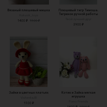
Вязаный плюшевый мишка
Плюшевый тигр Тимоша.
Тигренок ручной работы
Kukusik_toys
Твой лучший друг
1400 ₽
1500 ₽
2900 ₽
Зайки в цветных платьях
Котик и Зайка мягкая
игрушка
VishenkaJB
Piano Friends
1500 ₽
1600 ₽
1900 ₽