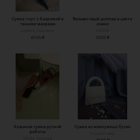
Сумка-тоут с бахромой в
Вельветовый шоппер в цвете
технике макраме
кэмел
svetlica_macrame
UYUTIK
6500 ₽
2000 ₽
Кожаная сумка ручной
Сумка из жемчужных бусин
работы
Кошкин мир
Shella_monova