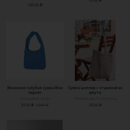
7500 ₽
16500 ₽
Вязанная голубая сумка Blue
Сумка шоппер с отделкой из
lagооn
джута.
Karmashek.shop
TattyMaketty OnlineShop
3500 ₽
5000 ₽
2500 ₽