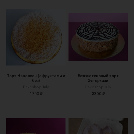
Торт Наполеон (с фруктами и
Безглютеновый торт
без)
Эстерхази
Вakeshop July
Вakeshop July
1700 ₽
2300 ₽