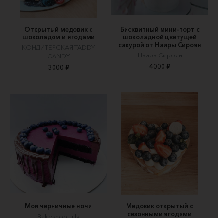
Открытый медовик с
Бисквитный мини-торт с
шоколадом и ягодами
шоколадной цветущей
сакурой от Наиры Сироян
КОНДИТЕРСКАЯ TADDY
Наира Сироян
CANDY
4000 ₽
3000 ₽
Мои черничные ночи
Медовик открытый с
сезонными ягодами
Вakeshop July