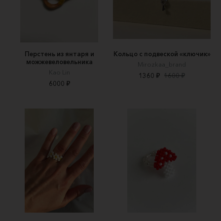
Перстень из янтаря и
Кольцо с подвеской «ключик»
можжевеловельника
Mirozkaa_brand
Kao Lin
1360 ₽
1600 ₽
6000 ₽