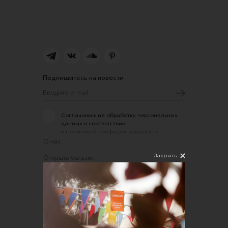
Подпишитесь на новости
Соглашаюсь на обработку персональных
данных в соответствии
с
Политикой конфиденциальности
О нас
Закрыть
Открыть магазин
Участие в офлайн-маркете
FAQ
Требования к фотографиям
Обратная связь