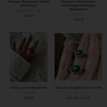
Кольцо «Ромашки» Simple
Кольцо с жемчугом и
Grain bijou
плетенным из бисера
мухомором
_Simple Grain__bijou
tynyans
800 ₽
2500 ₽
Кольцо ручной работы
Кольца с жадеитом и агатом
kolechki
dore
500 ₽
3510 ₽
3900 ₽