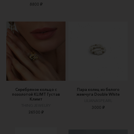
8800 ₽
Серебряное кольцо с
Пара колец из белого
позолотой KLIMT Густав
жемчуга Double White
Климт
LILIANASPEARL
THING JEWELRY
3000 ₽
26500 ₽