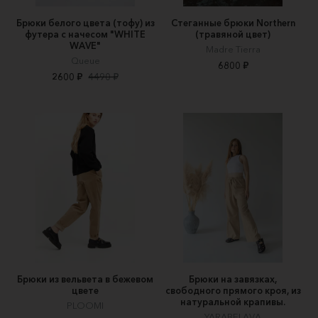
Брюки белого цвета (тофу) из
Стеганные брюки Northern
футера с начесом "WHITE
(травяной цвет)
WAVE"
Madre Tierra
Queue
6800 ₽
2600 ₽
4490 ₽
Брюки из вельвета в бежевом
Брюки на завязках,
цвете
свободного прямого кроя, из
натуральной крапивы.
PLOOMI
YARABELAVA