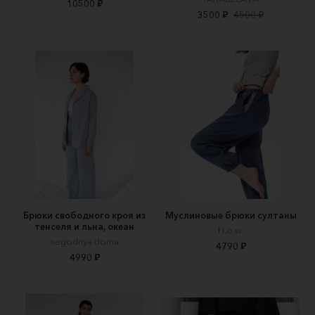
10500 ₽
3500 ₽
4500 ₽
Брюки свободного кроя из
Муслиновые брюки султаны
тенселя и льна, океан
f.l.o.w.
segodnya doma
4790 ₽
4990 ₽