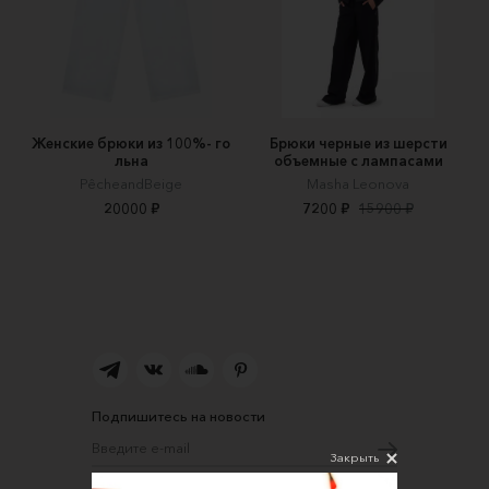
Женские брюки из 100%- го
Брюки черные из шерсти
льна
объемные с лампасами
PêcheandBeige
Masha Leonova
20000 ₽
7200 ₽
15900 ₽
Подпишитесь на новости
Закрыть