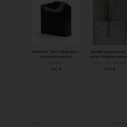
Aetheris Terra Nigredo -
Крафтовое мыло 
угольное мыло
нуля «Чайная роза
Aetheris
JulyJu spa dessert
600 ₽
420 ₽
О нас
Соглаше