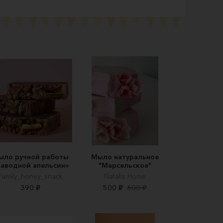
ыло ручной работы
Мыло натуральное
Заводной апельсин»
"Марсельское"
Family_honey_snack
Natalis Home
390 ₽
500 ₽
600 ₽