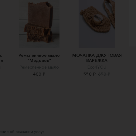
с
Ремсленнное мыло
МОЧАЛКА ДЖУТОВАЯ
 «
"Медовое"
ВАРЕЖКА
s
Ремесленное мыло
Eco4YOU
400 ₽
550 ₽
650 ₽
ние об оказании услуг