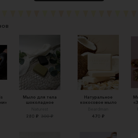
нов
is
Мыло для тела
Натуральное
М
ни»
шоколадное
кокосовое мыло
«
Naturest
Beardman
280 ₽
300 ₽
470 ₽