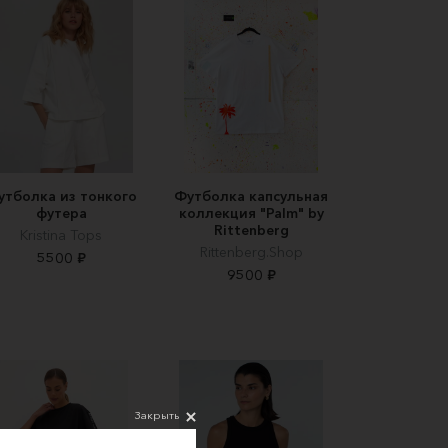
утболка из тонкого
Футболка капсульная
футера
коллекция "Palm" by
Rittenberg
Kristina Tops
Rittenberg.Shop
5500 ₽
9500 ₽
Закрыть