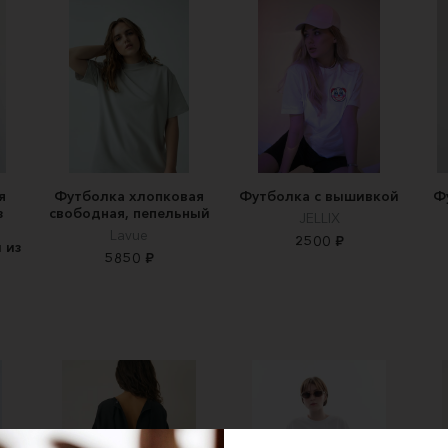
я
Футболка хлопковая
Футболка с вышивкой
Ф
з
свободная, пепельный
JELLIX
Lavue
2500 ₽
 из
5850 ₽