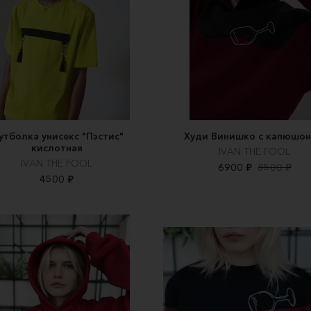
утболка унисекс "Пэстис"
Худи Винишко с капюшо
кислотная
IVAN THE FOOL
IVAN THE FOOL
6900 ₽
8500 ₽
4500 ₽