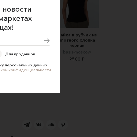
 новости
маркетах
щах!
рная футболка MYS с
Майка в рубчик из
вышивкой
плотного хлопка
черная
MAKES YOU SPECIAL
basis-moscow
3750 ₽
Для продавцов
2500 ₽
ку персональных данных
икой конфиденциальности