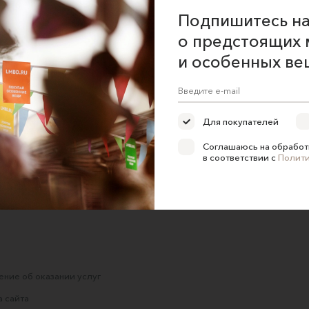
Подпишитесь на
о предстоящих 
и особенных ве
ая
Футболка из вискозы
Футболка "Столица
Че
з
закатов", с принтом по
LILI ASKAROVA
мотивам живописной
5940 ₽
6990 ₽
em
картины художницы
Для покупателей
Анны Гольдбаум.
Живописные вещи
Соглашаюсь на обработ
"Goldbaum&Kaufman
в соответствии с
Полит
4500 ₽
5500 ₽
ние об оказании услуг
 сайта