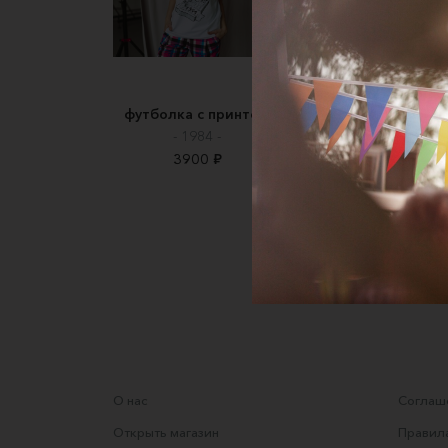
футболка c принтом
Футболка пудров
женская оверсай
- 1984 -
100% хлопок с
3900 ₽
принтом Carpe Di
Morsonik
2100 ₽
2700 ₽
О нас
Соглаше
Открыть магазин
Правила