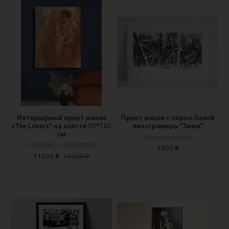
Интерьерный принт жикле
Принт жикле с чёрно-белой
«The Lovers” на холсте 80*120
линогравюры "Зима"
см
Крутова рисует
KARTINA_v_INTERIERE
1900 ₽
11000 ₽
14000 ₽