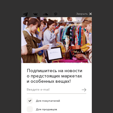
Закрыть
Подпишитесь на новости
Соглашаюсь на обработку персональных
данных в соответствии
с
Политикой конфиденциальности
О нас
Открыть магазин
Подпишитесь на новости
Участие в офлайн-маркете
о предстоящих маркетах
и особенных вещах!
FAQ
Требования к фотографиям
Обратная связь
Для покупателей
Соглашение об оказании услуг
Для продавцов