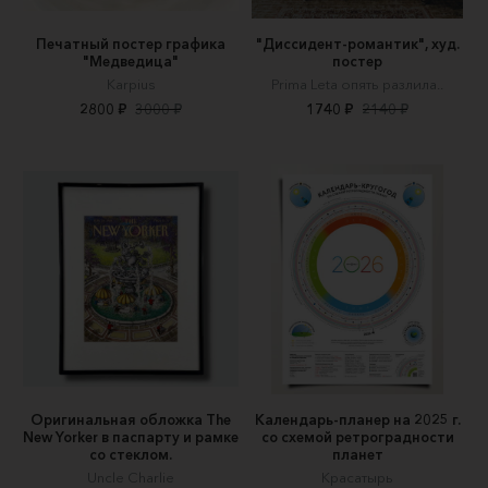
Печатный постер графика
"Диссидент-романтик", худ.
"Медведица"
постер
Karpius
Prima Leta опять разлила..
2800 ₽
3000 ₽
1740 ₽
2140 ₽
Оригинальная обложка The
Календарь-планер на 2025 г.
New Yorker в паспарту и рамке
со схемой ретроградности
со стеклом.
планет
Uncle Charlie
Красатырь