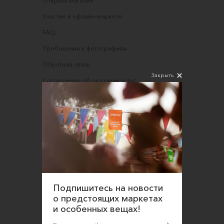
Открыть магазин
Участие в офлайн-маркете
FAQ
Требования к фотографиям
Обратная связь
Закрыть
Соглашение об оказании услуг
Правила сайта
Оферта для продавцов
Оферта для покупателей
Политика конфиденциальности
Согласие на обработку персональных данных
Подпишитесь на новости
о предстоящих маркетах
и особенных вещах!