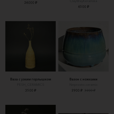
ClayWayKeramika
26000 ₽
6500 ₽
Ваза с узким горлышком
Вазон с ножками
PESH_CERAMICS
Neprosto.ceramic
3500 ₽
2900 ₽
3200 ₽