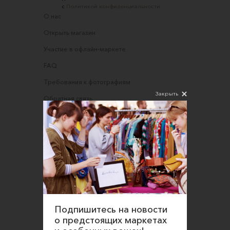
с
Политикой конфиденциальности
О нас
Открыть магазин
Участие в офлайн-маркете
FAQ
Требования к фотографиям
Закрыть
Обратная связь
Соглашение об оказании услуг
Правила сайта
Оферта для продавцов
Оферта для покупателей
Политика конфиденциальности
Согласие на обработку персональных данных
Подпишитесь на новости
о предстоящих маркетах