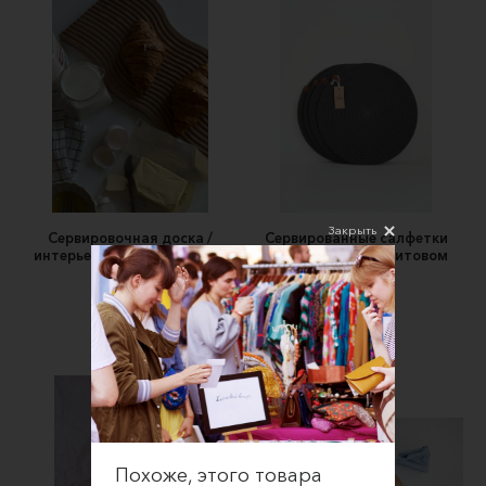
Закрыть
Сервировочная доска /
Сервированные салфетки
интерьерный поднос WAVE
набор 4 шт в графитовом
цвете
WOODISH
Kos
2200 ₽
4000 ₽
Похоже, этого товара