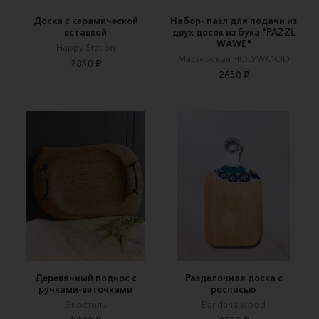
Доска с керамической
Набор- пазл для подачи из
вставкой
двух досок из бука "PAZZL
WAWE"
Happy Station
Мастерская HOLYWOOD
2850 ₽
2650 ₽
Деревянный поднос с
Разделочная доска с
ручками-веточками
росписью
Экостиль
Bandana.wood