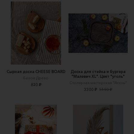
Сырная доска CHEESE BOARD
Доска для стейка и бургера
"Малевич XL". Цвет "уголь"
Белое Древо
Столярная мастерская "Ясень"
820 ₽
3300 ₽
5590 ₽