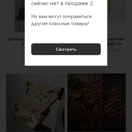
сейчас нет в продаже ;(
Но вам могут понравиться
другие классные товары!
Доски разделочные или для
Сервировочная деревянная
подачи блюд.
доска Кит ручной работы
Смотреть
ALMO
Мастерская "Руки Оттуда"
4100 ₽
3150 ₽