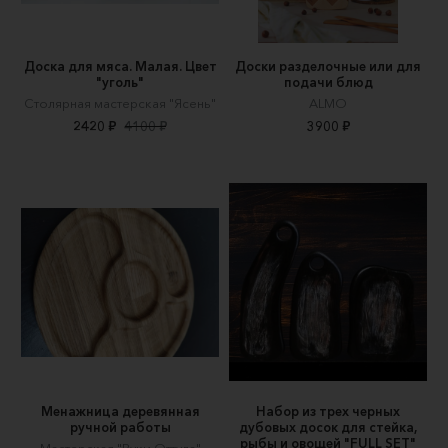
Доска для мяса. Малая. Цвет
Доски разделочные или для
"уголь"
подачи блюд
Столярная мастерская "Ясень"
ALMO
2420 ₽
4100 ₽
3900 ₽
Менажница деревянная
Набор из трех черных
ручной работы
дубовых досок для стейка,
рыбы и овощей "FULL SET"
Мастерская "Руки Оттуда"