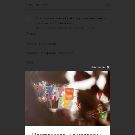
Соглашаюсь на обработку персональных
данных в соответствии
с
Политикой конфиденциальности
О нас
Открыть магазин
Участие в офлайн-маркете
FAQ
Закрыть
Требования к фотографиям
Обратная связь
Соглашение об оказании услуг
Правила сайта
Оферта для продавцов
Оферта для покупателей
Политика конфиденциальности
Подпишитесь на новости