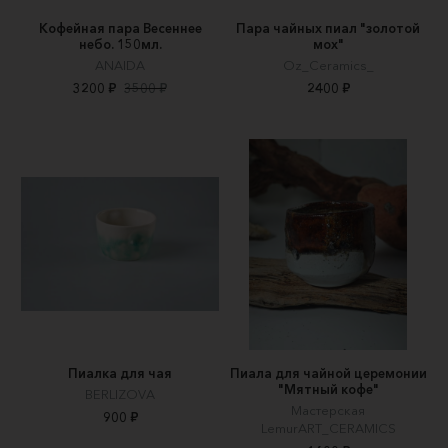
Кофейная пара Весеннее
Пара чайных пиал "золотой
небо. 150мл.
мох"
АNAIDA
Oz_Ceramics_
3200 ₽
3500 ₽
2400 ₽
Пиалка для чая
Пиала для чайной церемонии
"Мятный кофе"
BERLIZOVA
Мастерская
900 ₽
LemurART_CERAMICS