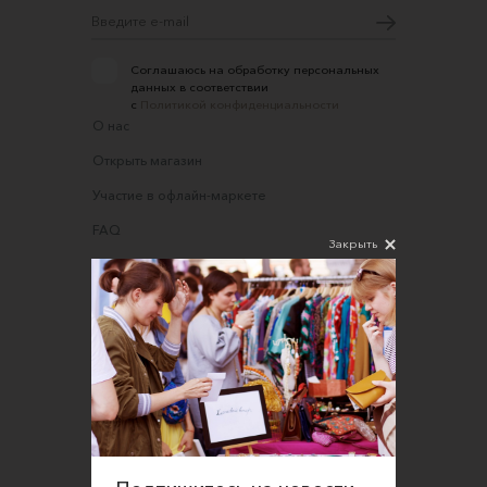
Соглашаюсь на обработку персональных
данных в соответствии
с
Политикой конфиденциальности
О нас
Открыть магазин
Участие в офлайн-маркете
FAQ
Закрыть
Требования к фотографиям
Обратная связь
Соглашение об оказании услуг
Правила сайта
Оферта для продавцов
Оферта для покупателей
Политика конфиденциальности