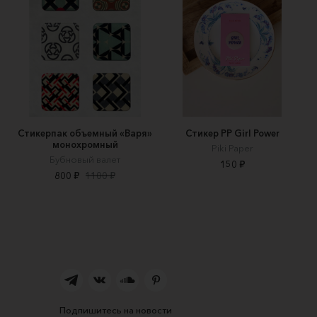
Стикерпак объемный «Варя»
Стикер РР Girl Power
монохромный
Piki Paper
Бубновый валет
150 ₽
800 ₽
1100 ₽
Подпишитесь на новости