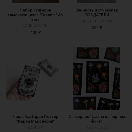
Набор стикеров
Виниловый стикерпак
самоклеящихся "Dreams" А6
СОЗДАТЕЛИ
2шт
ПОДВИГ ЦВЕТКА
IAMPLANNER
200 ₽
400 ₽
Наклейка Гарри Поттер
Стикерпак "Цветы на черном
"Карта Мародеров"
фоне"
SAVKA 9
Sofrik store