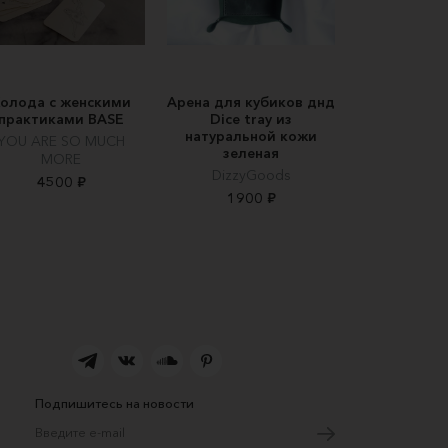
олода с женскими
Арена для кубиков днд
практиками BASE
Dice tray из
натуральной кожи
YOU ARE SO MUCH
зеленая
MORE
DizzyGoods
4500 ₽
1900 ₽
Подпишитесь на новости