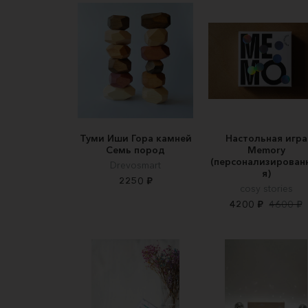
Туми Иши Гора камней
Настольная игра
Семь пород
Memory
(персонализирован
Drevosmart
я)
2250 ₽
cosy stories
4200 ₽
4600 ₽