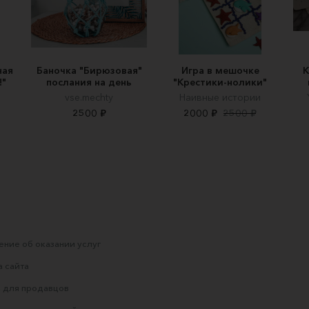
ная
Баночка "Бирюзовая"
Игра в мешочке
К
!"
послания на день
"Крестики-нолики"
vse.mechty
Наивные истории
2500 ₽
2000 ₽
2500 ₽
ние об оказании услуг
 сайта
 для продавцов