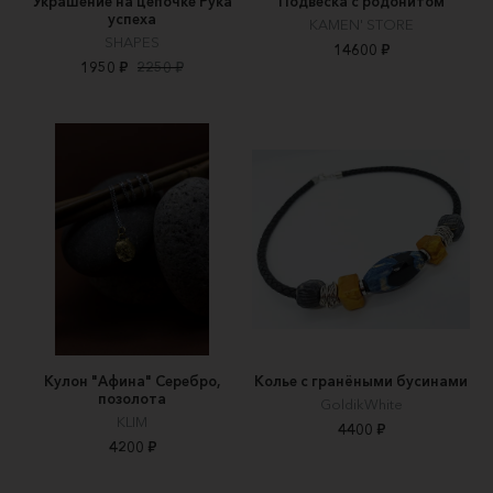
Украшение на цепочке Рука
Подвеска с родонитом
успеха
KAMEN' STORE
SHAPES
14600 ₽
1950 ₽
2250 ₽
Кулон "Афина" Серебро,
Колье с гранёными бусинами
позолота
GoldikWhite
KLIM
4400 ₽
4200 ₽