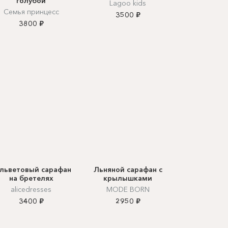
голубой
Lagoo kids
Семья принцесс
3500 ₽
3800 ₽
льветовый сарафан
Льняной сарафан с
на бретелях
крылышками
alicedresses
MODE BORN
3400 ₽
2950 ₽