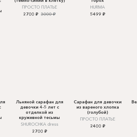
с
(темно-синий в клетку)
горох
ПРОСТО ПЛАТЬЕ
HURMA
ы
2700 ₽
3000 ₽
5499 ₽
s
для
Льняной сарафан для
Сарафан для девочки
Ве
с
девочки 4-5 лет с
из вареного хлопка
отделкой из
(голубой)
ы
кружевной тесьмы
ПРОСТО ПЛАТЬЕ
s
SHUROCHKA dress
2400 ₽
2700 ₽