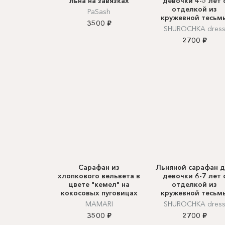
льна на завязках
девочки 4-5 лет 
отделкой из
PaSash
кружевной тесьм
3500 ₽
SHUROCHKA dres
2700 ₽
Сарафан из
Льняной сарафан 
хлопкового вельвета в
девочки 6-7 лет 
цвете "кемел" на
отделкой из
кокосовых пуговицах
кружевной тесьм
MAMARI
SHUROCHKA dres
3500 ₽
2700 ₽