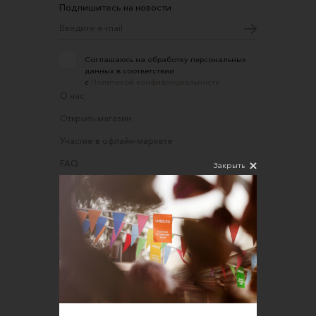
Подпишитесь на новости
Соглашаюсь на обработку персональных
данных в соответствии
с
Политикой конфиденциальности
О нас
Открыть магазин
Участие в офлайн-маркете
FAQ
Закрыть
Требования к фотографиям
Обратная связь
Соглашение об оказании услуг
Правила сайта
Оферта для продавцов
Оферта для покупателей