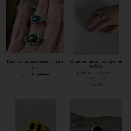
Кольца с жадеитом и агатом
Серебряное кольцо ручной
работы
dore
pollishor | авторские
3510 ₽
3900 ₽
украшения
2700 ₽