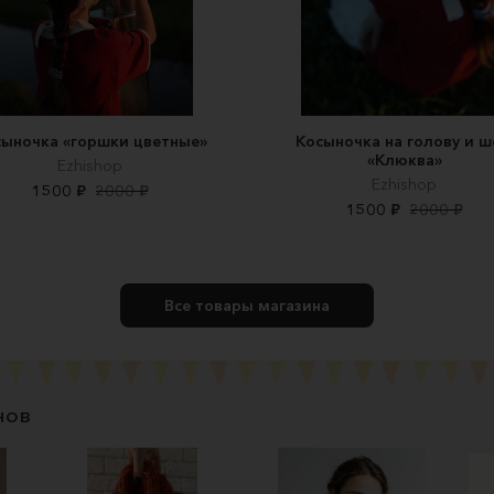
ыночка «горшки цветные»
Косыночка на голову и 
«Клюква»
Ezhishop
Ezhishop
1500 ₽
2000 ₽
1500 ₽
2000 ₽
Все товары магазина
нов