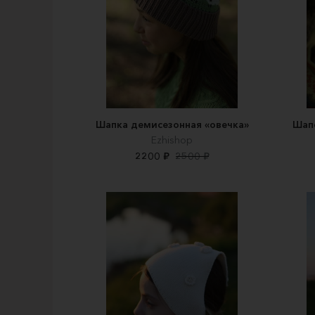
Шапка демисезонная «овечка»
Шап
Ezhishop
2200 ₽
2500 ₽