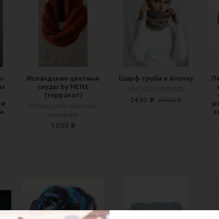
о-
Исландские цветные
Шарф-труба в ёлочку
Ле
из
снуды by HEItt
SNOODLYBRAND
(терракот)
2490 ₽
2990 ₽
 и
р
Исландские цветные
а.
з
шарфики
5800 ₽