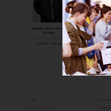
Шарф-труба синий
Многоразовая мас
велюр
(универсальная)
SNOODLYBRAND
N'eco Shop
2490 ₽
2990 ₽
350 ₽
О нас
Соглаше
Открыть магазин
Правила