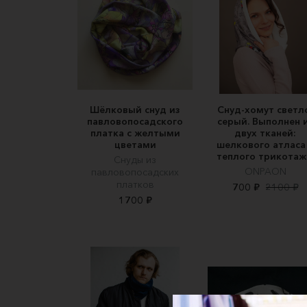
Шёлковый снуд из
Снуд-хомут светл
павловопосадского
серый. Выполнен 
платка с желтыми
двух тканей:
цветами
шелкового атласа
теплого трикотаж
Снуды из
ONPAON
павловопосадских
платков
700 ₽
2100 ₽
1700 ₽