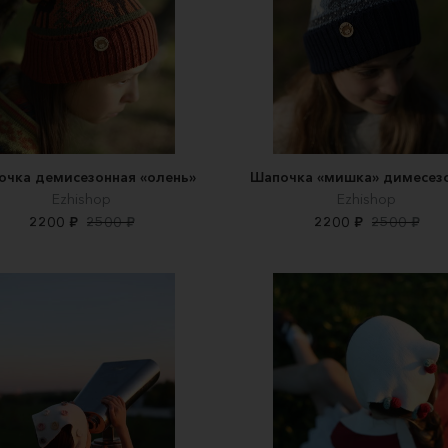
очка демисезонная «олень»
Шапочка «мишка» димесез
Ezhishop
Ezhishop
2200 ₽
2500 ₽
2200 ₽
2500 ₽