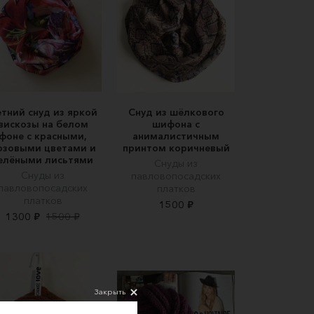
тний снуд из яркой
Снуд из шёлкового
вискозы на белом
шифона с
фоне с красными,
анималистичным
озовыми цветами и
принтом коричневый
елёными лисьтями
Снуды из
Снуды из
павловопосадских
павловопосадских
платков
платков
1500 ₽
1300 ₽
1500 ₽
Закрыть