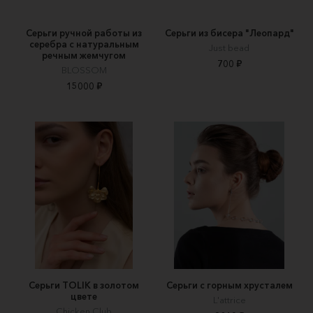
Серьги ручной работы из
Серьги из бисера "Леопард"
серебра с натуральным
Just bead
речным жемчугом
700 ₽
BLOSSOM
15000 ₽
Серьги TOLIK в золотом
Серьги с горным хрусталем
цвете
L'attrice
Chicken Club