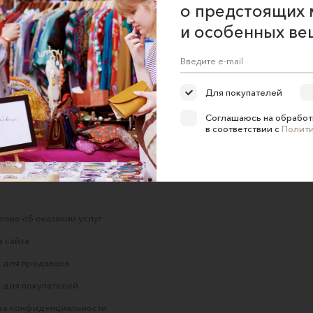
о предстоящих 
и особенных ве
с
Серебряное кольцо
Кольцо «Змея»
ой
Double Round Gritty
Античная устойчивое
посеребрение
Bismarckshop
Для покупателей
Audéo jewelry
6700 ₽
4900 ₽
Соглашаюсь на обработ
в соответствии с
Полит
ние об оказании услуг
 сайта
 для продавцов
 для покупателей
ка конфиденциальности