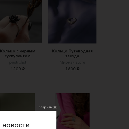
Кольцо с черным
Кольцо Путеводная
суккулентом
звезда
pestrolist
Мирная store
1200 ₽
1800 ₽
Закрыть
 новости