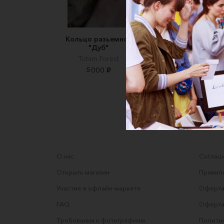
Кольцо разьемное
Кольцо широкое 
"Дуб"
вашей гравировк
Totem Forest
Kate Kraft Jewelry
5000 ₽
18000 ₽
О нас
Соглаше
Открыть магазин
Правила
Участие в офлайн-маркете
Оферта
FAQ
Оферта
Требования к фотографиям
Полити