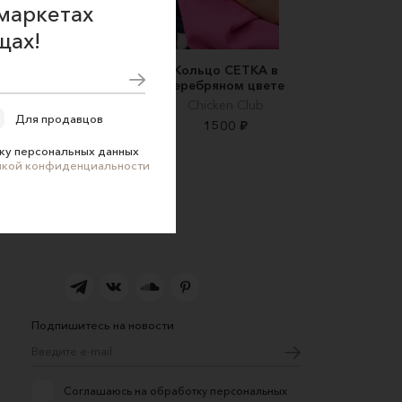
маркетах
щах!
Кольцо из серебра
Кольцо СЕТКА в
Изгибы
серебряном цвете
Mono Silver
Chicken Club
Для продавцов
4000 ₽
1500 ₽
ку персональных данных
икой конфиденциальности
Подпишитесь на новости
Соглашаюсь на обработку персональных