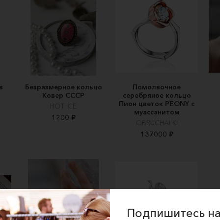
в
Безразмерное кольцо
Помолвочное
Ковер СССР
серебряное кольцо
Пион цветок PEONY с
HOT ICE
муассанитом
1200 ₽
OBRUCHALKI
137000 ₽
Подпишитесь на