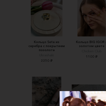
Кольцо Seta из
Кольцо BIG IGOR 
серебра с покрытием
золотом цвете
позолота
Chicken Club
Ukrashaki
1100 ₽
2250 ₽