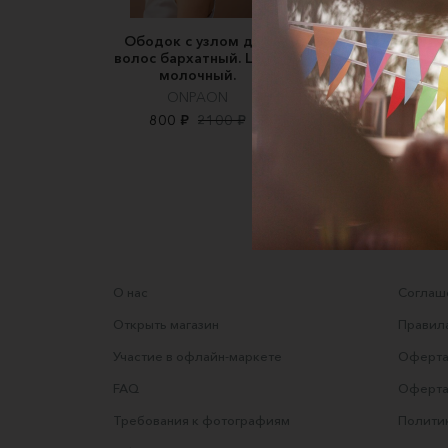
Ободок с узлом для
Ободок из 100%
волос бархатный. Цвет
натурального шёл
молочный.
крепдешина, в чёр
цвете
ONPAON
settes.store
800 ₽
2100 ₽
2990 ₽
3500 ₽
О нас
Соглаше
Открыть магазин
Правила
Участие в офлайн-маркете
Оферта
FAQ
Оферта
Требования к фотографиям
Полити