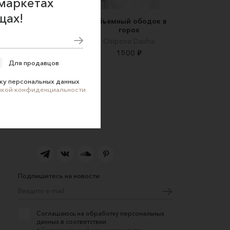
маркетах
щах!
Ободок для волос
Объемный ободок в
Tiara Pearl
горох
meteore
Osipova Dasha
2590 ₽
1500 ₽
Для продавцов
ку персональных данных
икой конфиденциальности
Подпишитесь на новости
Соглашаюсь на обработку персональных
данных в соответствии
с
Политикой конфиденциальности