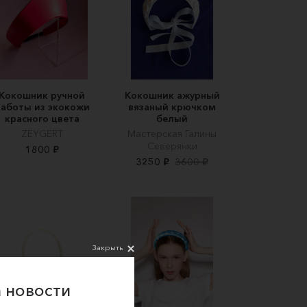
Кокошник ручной
Кокошник ажурный
аботы из экокожи
вязаный крючком
красного цвета
белый
ZEYGERT
Мастерская Галины
Северянки
1800 ₽
3250 ₽
3600 ₽
Закрыть
 новости