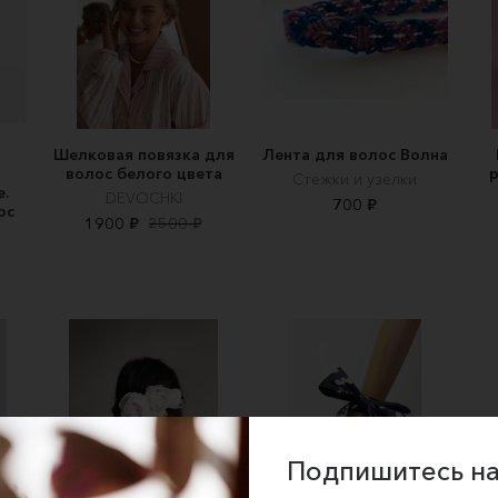
Шелковая повязка для
Лента для волос Волна
волос белого цвета
р
Стежки и узелки
.
DEVOCHKI
700 ₽
ос
1900 ₽
2500 ₽
Подпишитесь на