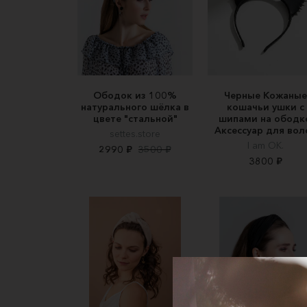
Ободок из 100%
Черные Кожаные
натурального шёлка в
кошачьи ушки с
цвете "стальной"
шипами на ободке
Аксессуар для вол
settes.store
I am OK.
2990 ₽
3500 ₽
3800 ₽