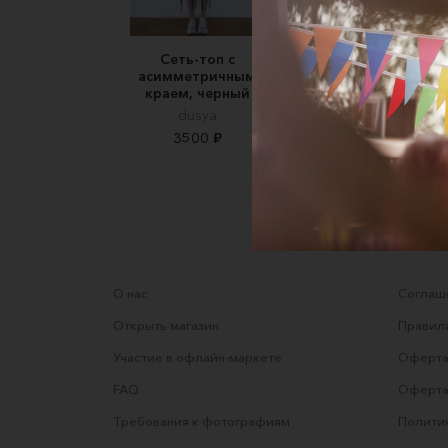
Сеть-топ с
Топ корсетный чер
асимметричным
VG.DRESS
краем, черный
6400 ₽
dusya
3500 ₽
О нас
Соглаше
Открыть магазин
Правила
Участие в офлайн-маркете
Оферта
FAQ
Оферта
Требования к фотографиям
Полити