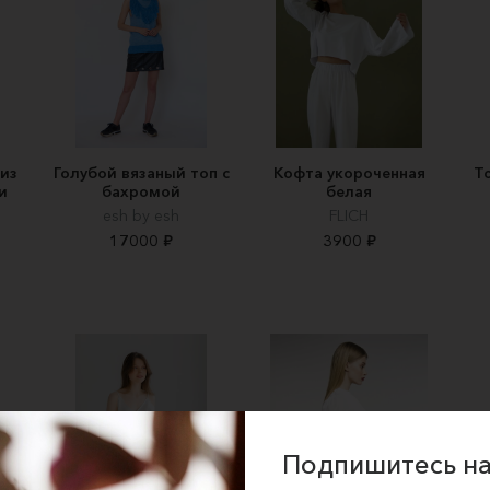
 из
Голубой вязаный топ с
Кофта укороченная
Т
и
бахромой
белая
esh by esh
FLICH
17000 ₽
3900 ₽
Подпишитесь на