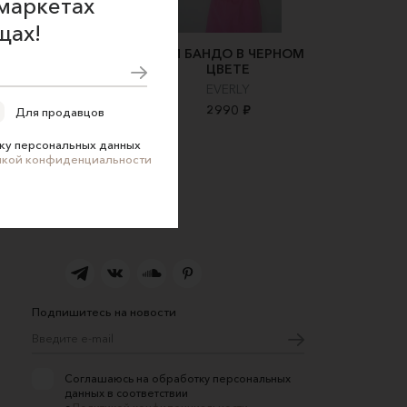
маркетах
щах!
рный атласный топ
ТОП БАНДО В ЧЕРНОМ
ЦВЕТЕ
de Swann
EVERLY
3600 ₽
4500 ₽
2990 ₽
Для продавцов
ку персональных данных
икой конфиденциальности
Подпишитесь на новости
Соглашаюсь на обработку персональных
данных в соответствии