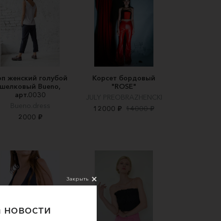
оп женский голубой
Корсет бордовый
шелковый Bueno,
"ROSE"
арт.0030
JULY PREOBRAZHENCKI
Bueno.dress
12000 ₽
14000 ₽
2000 ₽
Закрыть
 новости