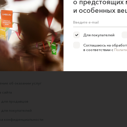
о предстоящих 
и особенных ве
ный
Топ на тонких
Топ белый шелковый с
Че
бретелях льняной
баской из рюшек
ÍSKRA atelier
Masha Leonova
3500 ₽
9200 ₽
20200 ₽
Для покупателей
Соглашаюсь на обработ
в соответствии с
Полит
ние об оказании услуг
 сайта
 для продавцов
 для покупателей
ка конфиденциальности