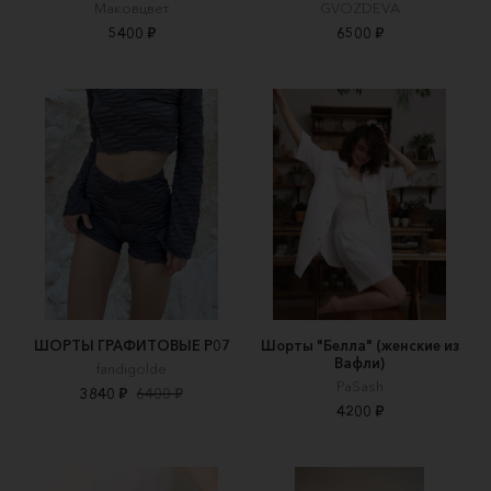
Маковцвет
GVOZDEVA
5400 ₽
6500 ₽
ШОРТЫ ГРАФИТОВЫЕ P07
Шорты "Белла" (женские из
Вафли)
fandigolde
PaSash
3840 ₽
6400 ₽
4200 ₽