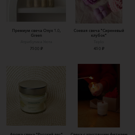
Премиум свеча Onyx 1.0,
Соевая свеча "Сиреневый
Green
клубок"
Атрибутика Уюта
Teplo
7500 ₽
450 ₽
Арома свеча "Русский лес"
Свеча с хрустящим фитилем