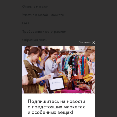
Открыть магазин
Участие в офлайн-маркете
FAQ
Требования к фотографиям
Обратная связь
Закрыть
Соглашение об оказании услуг
Правила сайта
Оферта для продавцов
Оферта для покупателей
Политика конфиденциальности
Согласие на обработку персональных данных
Подпишитесь на новости
о предстоящих маркетах
и особенных вещах!