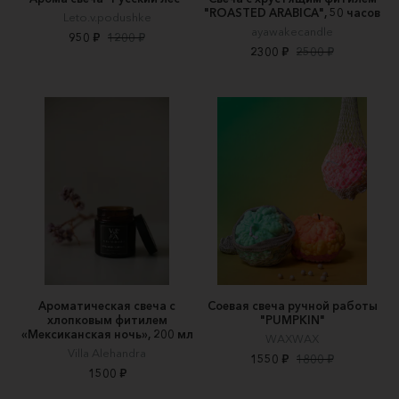
"ROASTED ARABICA", 50 часов
Leto.v.podushke
ayawakecandle
950 ₽
1200 ₽
2300 ₽
2500 ₽
Ароматическая свеча с
Соевая свеча ручной работы
хлопковым фитилем
"PUMPKIN"
«Мексиканская ночь», 200 мл
WAXWAX
Villa Alehandra
1550 ₽
1800 ₽
1500 ₽