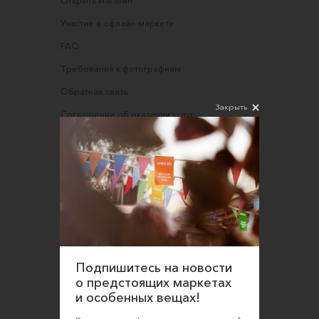
Открыть магазин
Участие в офлайн-маркете
FAQ
Требования к фотографиям
Обратная связь
Закрыть
Соглашение об оказании услуг
Правила сайта
Оферта для продавцов
Оферта для покупателей
Политика конфиденциальности
Согласие на обработку персональных данных
Подпишитесь на новости
о предстоящих маркетах
и особенных вещах!