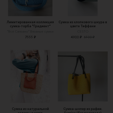
Лимитированная коллекция
Сумка из хлопкового шнура в
сумка-торба "Градиент"
цвете Тиффани
"Всё Связано" Вязаные сумки
CESTO
7555 ₽
4900 ₽
6500 ₽
Сумка из натуральной
Сумка-шопер из рафии.
соломы и кожи.
Sunrise (без подклада)