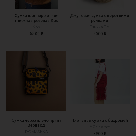
Сумка шоппер летняя
Джутовая сумка с короткими
пляжная розовая Kos
ручками
Kos
Птичка По
5500 ₽
2000 ₽
Сумка через плечо принт
Плетёная сумка с бахромой
леопард
AG.fiberart
DOMASHKA
7900 ₽