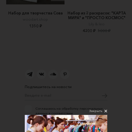
Набор для творчества Сова
Набор из 2 раскрасок: "КАРТА
МИРА" и "ПРОСТО КОСМОС"
woodart.shop
Lily & leo
1350 ₽
4200 ₽
5000 ₽
Подпишитесь на новости
Соглашаюсь на обработку персональных
Закрыть
данных в соответствии
с
Политикой конфиденциальности
О нас