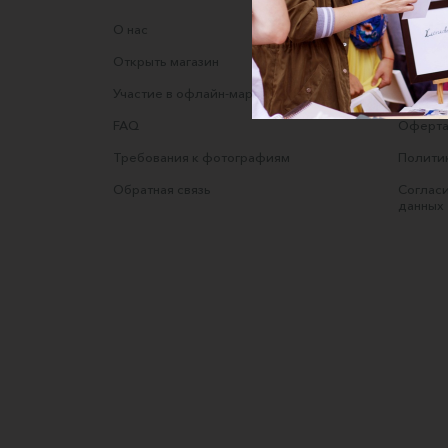
О нас
Соглаше
Открыть магазин
Правила
Участие в офлайн-маркете
Оферта
FAQ
Оферта
Требования к фотографиям
Полити
Обратная связь
Согласи
данных