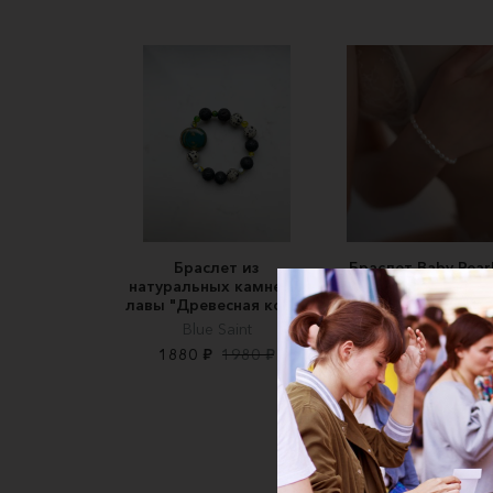
Браслет из
Браслет Baby Pear
натуральных камней и
(белый)
лавы "Древесная кора"
Fiance Jewelry
Blue Saint
6000 ₽
1880 ₽
1980 ₽