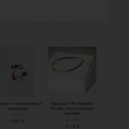
аслет с кроликами и
Браслет «Portobello
сердцами
Road», позолоченное
серебро
Polly B.
Anya Be
5000 ₽
4100 ₽