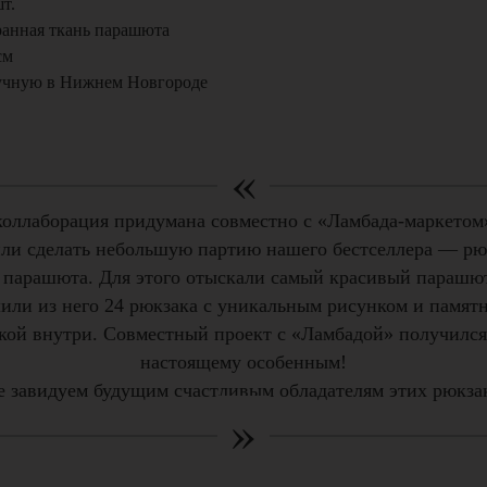
т.
ранная ткань парашюта
см
учную в Нижнем Новгороде
«
коллаборация придумана совместно с «Ламбада-маркетом
ли сделать небольшую партию нашего бестселлера — рю
 парашюта. Для этого отыскали самый красивый парашю
или из него 24 рюкзака с уникальным рисунком и памят
кой внутри. Совместный проект с «Ламбадой» получился
настоящему особенным!
 завидуем будущим счастливым обладателям этих рюкза
»