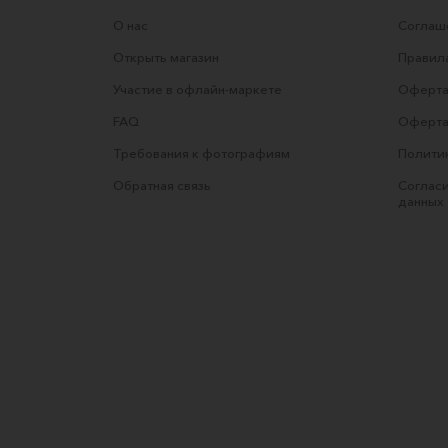
О нас
Соглаше
Открыть магазин
Правила
Участие в офлайн-маркете
Оферта
FAQ
Оферта
Требования к фотографиям
Полити
Обратная связь
Согласи
данных