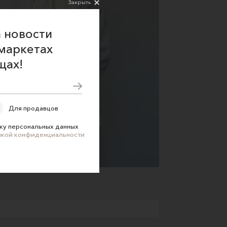
Закрыть
 новости
маркетах
щах!
Для продавцов
ку персональных данных
икой конфиденциальности