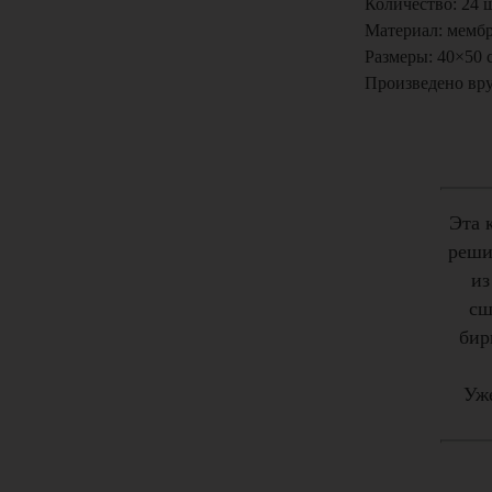
Количество: 24 ш
Материал: мемб
Размеры: 40×50 
Произведено вр
Эта 
реши
из
сш
бир
Уже