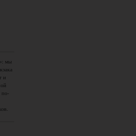
»: мы
кзака
т и
ной
 по-
ков.