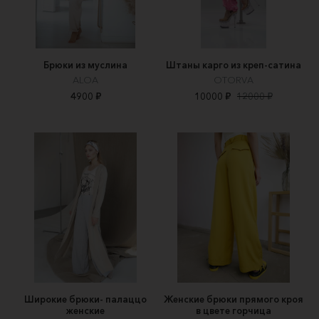
Брюки из муслина
Штаны карго из креп-сатина
ALOA
OTORVA
4900 ₽
10000 ₽
12000 ₽
Широкие брюки- палаццо
Женские брюки прямого кроя
женские
в цвете горчица