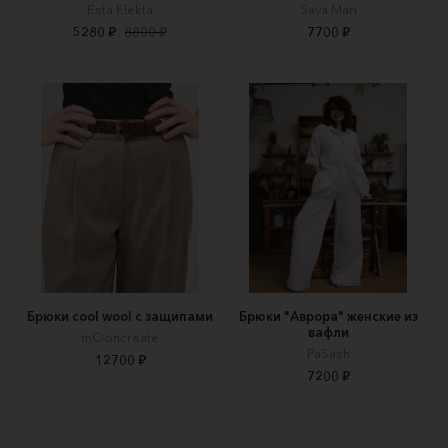
Esta Elekta
Sava Mari
5280 ₽
8800 ₽
7700 ₽
Брюки cool wool с защипами
Брюки "Аврора" женские из
вафли
mOoncreate
PaSash
12700 ₽
7200 ₽