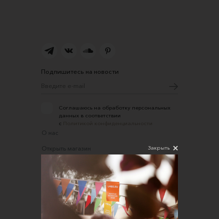
Подпишитесь на новости
Соглашаюсь на обработку персональных
данных в соответствии
с
Политикой конфиденциальности
О нас
Закрыть
Открыть магазин
Участие в офлайн-маркете
FAQ
Требования к фотографиям
Обратная связь