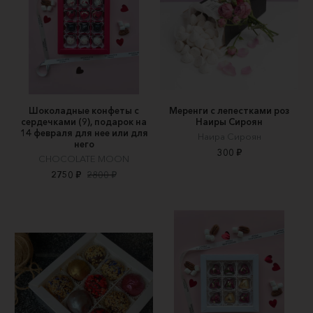
Шоколадные конфеты с
Меренги с лепестками роз
сердечками (9), подарок на
Наиры Сироян
14 февраля для нее или для
Наира Сироян
него
300 ₽
CHOCOLATE MOON
2750 ₽
2800 ₽