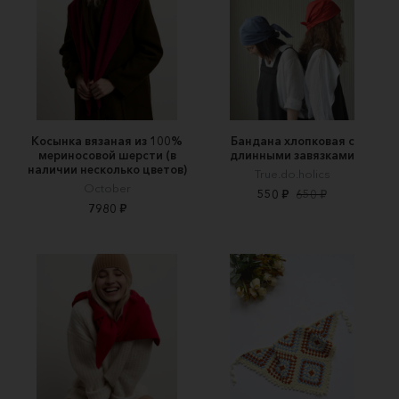
Косынка вязаная из 100%
Бандана хлопковая с
мериносовой шерсти (в
длинными завязками
наличии несколько цветов)
True.do.holics
October
550 ₽
650 ₽
7980 ₽