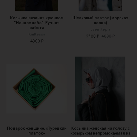
Косынка вязаная крючком
Шелковый платок (морская
"Ночное небо". Ручная
волна)
работа
vsem.tepla
Knittessa
2500 ₽
4000 ₽
4300 ₽
Подарок женщине. «Турецкий
Косынка женская на голову с
платок»
козырьком непромокаемая из