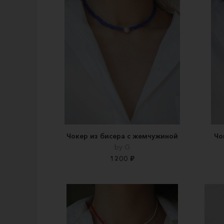
Чокер из бисера с жемчужиной
Чо
by G
1200 ₽