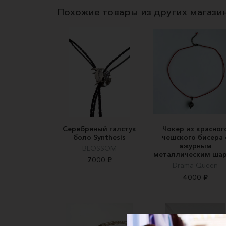
Похожие товары из других магази
Серебряный галстук
Чокер из красног
боло Synthesis
чешского бисера 
ажурным
BLOSSOM
металлическим ша
7000 ₽
Drama Queen
4000 ₽