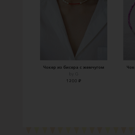
Чокер из бисера с жемчугом
Чок
by G
1200 ₽