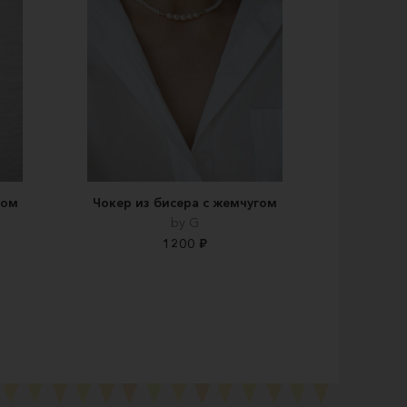
гом
Чокер из бисера с жемчугом
by G
1200 ₽