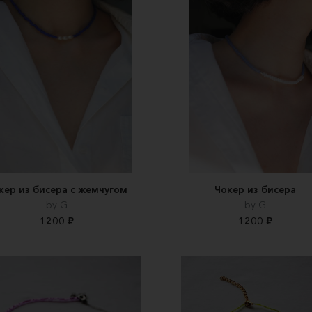
кер из бисера с жемчугом
Чокер из бисера
by G
by G
1200 ₽
1200 ₽