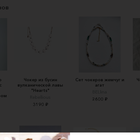
нов
о
Чокер из бусин
Сет чокеров жемчуг и
Ч
с
вулканической лавы
агат
"Hearts"
BELlina
ром
Rebellious
2600 ₽
3190 ₽