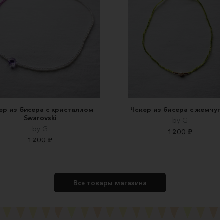
ер из бисера с кристаллом
Чокер из бисера с жемчу
Swarovski
by G
by G
1200 ₽
1200 ₽
Все товары магазина