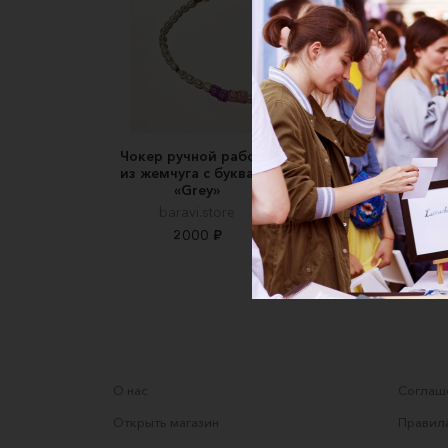
Чокер ручной работы
Чокер из богемско
из жемчуга с буквами
бисера
«Grey»
Finik
baravi.store
1500 ₽
1700 ₽
2000 ₽
О нас
Соглаше
Открыть магазин
Правила