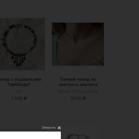
окер с подвесками
Тонкий чокер из
"свАбода"
светлого апатита
zlo
Moon Stone jewelry
1300 ₽
3100 ₽
Закрыть