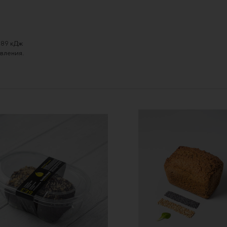
289 кДж
овления.