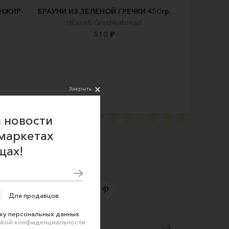
ИНЖИР-
БРАУНИ ИЗ ЗЕЛЕНОЙ ГРЕЧКИ 450гр.
НЕхлеб Grechkabread
510 ₽
Закрыть
 новости
маркетах
щах!
Для продавцов
Подпишитесь на новости
ку персональных данных
икой конфиденциальности