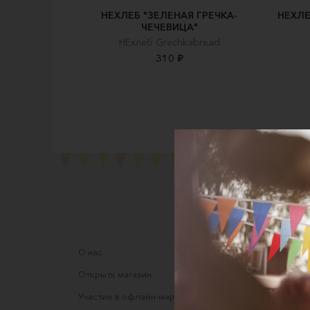
НЕХЛЕБ "ЗЕЛЕНАЯ ГРЕЧКА-
НЕХЛЕ
ЧЕЧЕВИЦА"
НЕхлеб Grechkabread
310 ₽
О нас
Соглаше
Открыть магазин
Правила
Участие в офлайн-маркете
Оферта