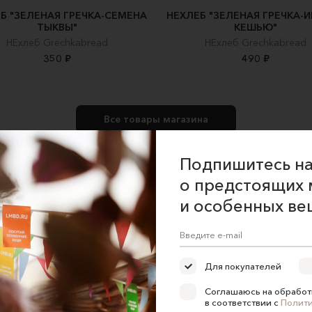
Б "ЗЕЛЕНАЯ ГРЕЧКА-СЕМЕНА
НЕХЛЕБ "ЗЕЛЕНАЯ ГРЕЧКА-
ТЫКВЫ"
КЕШЬЮ"
НЕхлеб Grechkabread
НЕхлеб Grechkabread
350 ₽
490 ₽
Все товары магазина
Подпишитесь на
о предстоящих 
и особенных ве
ние об оказании услуг
Для покупателей
 сайта
Соглашаюсь на обработ
 для продавцов
в соответствии с
Полит