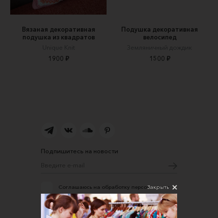
Вязаная декоративная
Подушка декоративная
подушка из квадратов
велосипед
Unique Knit
Земляничный дождик
1900 ₽
1500 ₽
Подпишитесь на новости
Закрыть
Соглашаюсь на обработку персональных
данных в соответствии
с
Политикой конфиденциальности
О нас