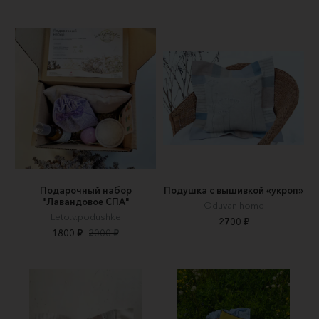
Подарочный набор
Подушка с вышивкой «укроп»
"Лавандовое СПА"
Oduvan home
Leto.v.podushke
2700 ₽
1800 ₽
2000 ₽