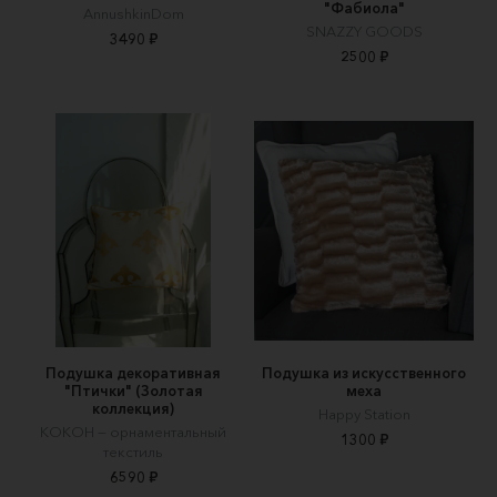
"Фабиола"
AnnushkinDom
SNAZZY GOODS
3490 ₽
2500 ₽
Подушка декоративная
Подушка из искусственного
"Птички" (Золотая
меха
коллекция)
Happy Station
КОКОН — орнаментальный
1300 ₽
текстиль
6590 ₽