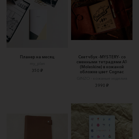
Планер на месяц
Скетчбук -MYSTERY- со
сменными тетрадями А5
my_plan
(Moleskine) в кожаной
350 ₽
обложке цвет Cognac
GINZO - кожаные изделия
3990 ₽