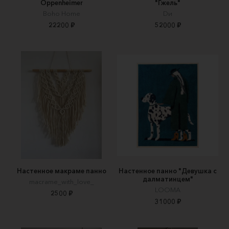
Oppenheimer
"Гжель"
Boho Home
Dи
22200 ₽
52000 ₽
Настенное макраме панно
Настенное панно "Девушка с
далматинцем"
macrame_with_love_
LOOMA
2500 ₽
31000 ₽