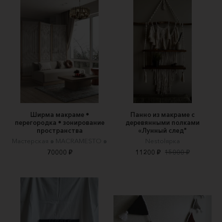
Ширма макраме •
Панно из макраме с
перегородка • зонирование
деревянными полками
пространства
«Лунный след"
Мастерская ๑ MACRAMESTO ๑
Nestolярка
70000 ₽
11200 ₽
15000 ₽