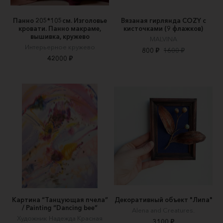
Панно 205*105см. Изголовье
Вязаная гирлянда COZY с
кровати. Панно макраме,
кисточками (9 флажков)
вышивка, кружево
MALVINA
Интерьерное кружево
800 ₽
1600 ₽
42000 ₽
Картина “Танцующая пчела”
Декоративный объект "Липа"
/ Painting “Dancing bee”
Alena and Creatures.
Художник Надежда Красная
3100 ₽