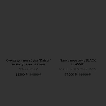
Сумка для ноутбука "Kaiser"
Папка портфель BLACK
из натуральной кожи
CLASSIC
"Clover Craft"
ANGEL & DEMON's BAG's
18200 ₽
21200 ₽
15000 ₽
21600 ₽