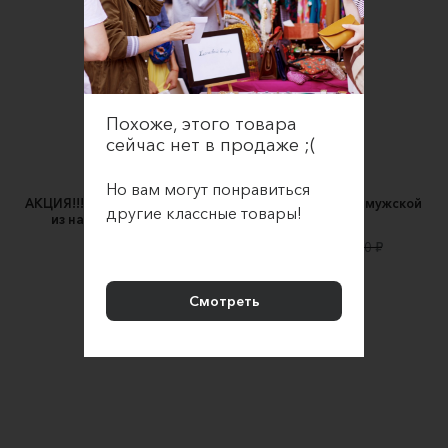
Похоже, этого товара
сейчас нет в продаже ;(
Но вам могут понравиться
АКЦИЯ!!!Портфель Torden 13
Портфель кожаный мужской
другие классные товары!
из натуральной кожи
Densefog
hale & klo
28800 ₽
32000 ₽
15100 ₽
Смотреть