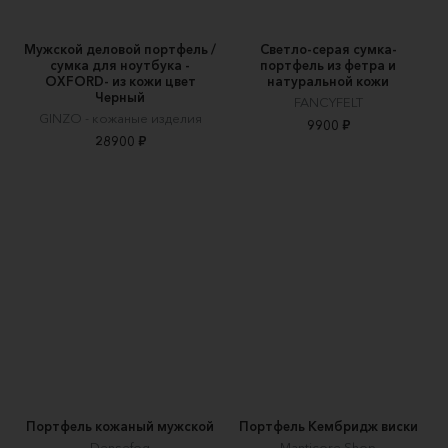
Мужской деловой портфель /
Светло-серая сумка-
сумка для ноутбука -
портфель из фетра и
OXFORD- из кожи цвет
натуральной кожи
Черный
FANCYFELT
GINZO - кожаные изделия
9900 ₽
28900 ₽
Портфель кожаный мужской
Портфель Кембридж виски
Densefog
Manticore.Shop