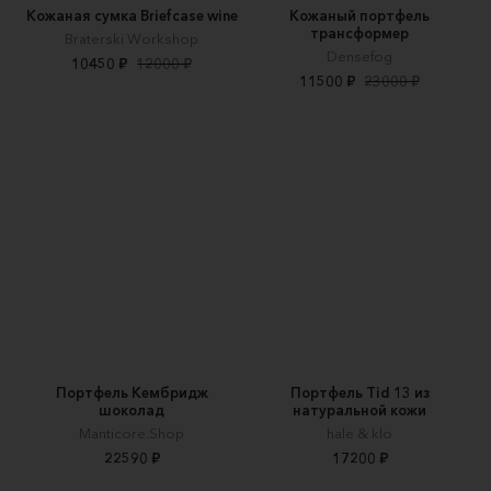
Кожаная сумка Briefcase wine
Кожаный портфель
трансформер
Braterski Workshop
Densefog
10450 ₽
12000 ₽
11500 ₽
23000 ₽
Портфель Кембридж
Портфель Tid 13 из
шоколад
натуральной кожи
Manticore.Shop
hale & klo
22590 ₽
17200 ₽